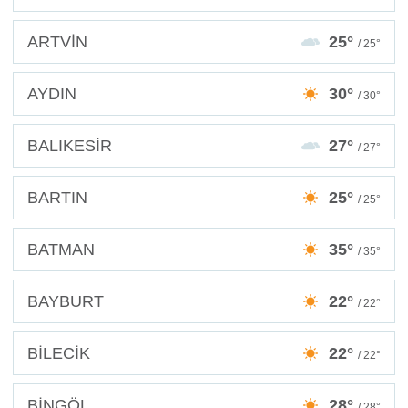
ARTVİN
25°
/ 25°
AYDIN
30°
/ 30°
BALIKESİR
27°
/ 27°
BARTIN
25°
/ 25°
BATMAN
35°
/ 35°
BAYBURT
22°
/ 22°
BİLECİK
22°
/ 22°
BİNGÖL
28°
/ 28°