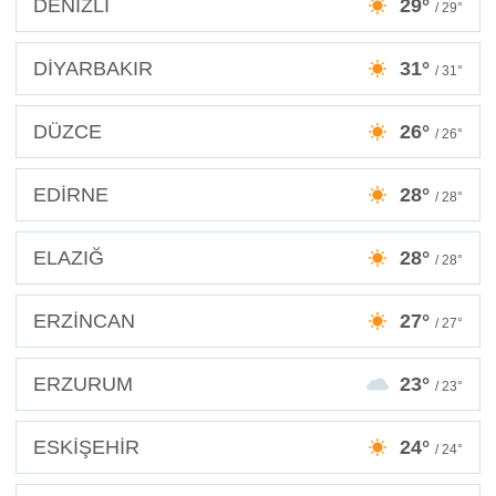
DENİZLİ
29°
/ 29°
DİYARBAKIR
31°
/ 31°
DÜZCE
26°
/ 26°
EDİRNE
28°
/ 28°
ELAZIĞ
28°
/ 28°
ERZİNCAN
27°
/ 27°
ERZURUM
23°
/ 23°
ESKİŞEHİR
24°
/ 24°