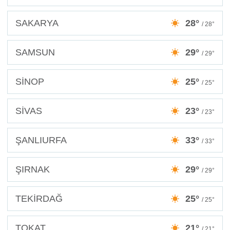
SAKARYA
28°
/ 28°
SAMSUN
29°
/ 29°
SİNOP
25°
/ 25°
SİVAS
23°
/ 23°
ŞANLIURFA
33°
/ 33°
ŞIRNAK
29°
/ 29°
TEKİRDAĞ
25°
/ 25°
TOKAT
21°
/ 21°