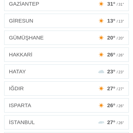
GAZİANTEP
31°
/ 31°
GİRESUN
13°
/ 13°
GÜMÜŞHANE
20°
/ 20°
HAKKARİ
26°
/ 26°
HATAY
23°
/ 23°
IĞDIR
27°
/ 27°
ISPARTA
26°
/ 26°
İSTANBUL
27°
/ 26°