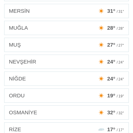
MERSİN
31°
/ 31°
MUĞLA
28°
/ 28°
MUŞ
27°
/ 27°
NEVŞEHİR
24°
/ 24°
NİĞDE
24°
/ 24°
ORDU
19°
/ 19°
OSMANİYE
32°
/ 32°
RİZE
17°
/ 17°