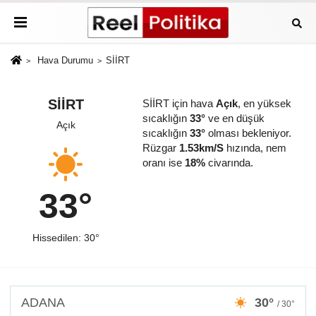
Hava Durumu
SİİRT
SİİRT
SİİRT için hava
Açık
, en yüksek
sıcaklığın
33°
ve en düşük
Açık
sıcaklığın
33°
olması bekleniyor.
Rüzgar
1.53km/S
hızında, nem
oranı ise
18%
civarında.
33°
Hissedilen: 30°
ADANA
30°
/ 30°