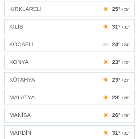
KIRKLARELİ
25°
/ 25°
KİLİS
31°
/ 31°
KOCAELİ
24°
/ 24°
KONYA
23°
/ 23°
KÜTAHYA
23°
/ 23°
MALATYA
28°
/ 28°
MANİSA
26°
/ 26°
MARDİN
31°
/ 31°