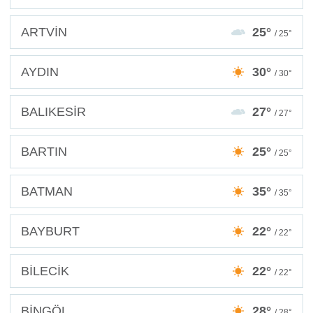
ARTVİN
25°
/ 25°
AYDIN
30°
/ 30°
BALIKESİR
27°
/ 27°
BARTIN
25°
/ 25°
BATMAN
35°
/ 35°
BAYBURT
22°
/ 22°
BİLECİK
22°
/ 22°
BİNGÖL
28°
/ 28°