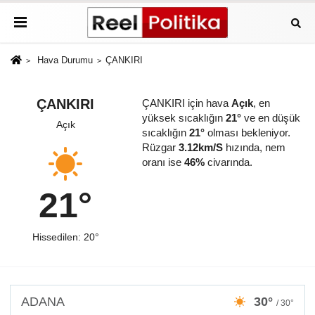
Hava Durumu
ÇANKIRI
ÇANKIRI
ÇANKIRI için hava
Açık
, en
yüksek sıcaklığın
21°
ve en düşük
Açık
sıcaklığın
21°
olması bekleniyor.
Rüzgar
3.12km/S
hızında, nem
oranı ise
46%
civarında.
21°
Hissedilen: 20°
ADANA
30°
/ 30°