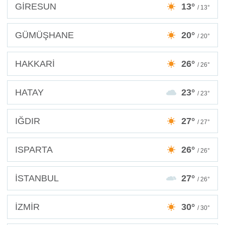
GİRESUN
13°
/ 13°
GÜMÜŞHANE
20°
/ 20°
HAKKARİ
26°
/ 26°
HATAY
23°
/ 23°
IĞDIR
27°
/ 27°
ISPARTA
26°
/ 26°
İSTANBUL
27°
/ 26°
İZMİR
30°
/ 30°