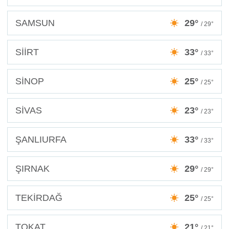
SAMSUN
29°
/ 29°
SİİRT
33°
/ 33°
SİNOP
25°
/ 25°
SİVAS
23°
/ 23°
ŞANLIURFA
33°
/ 33°
ŞIRNAK
29°
/ 29°
TEKİRDAĞ
25°
/ 25°
TOKAT
21°
/ 21°