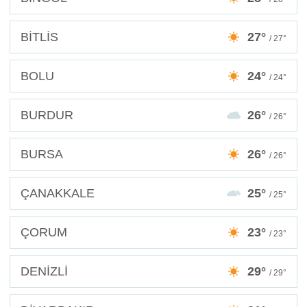
BİTLİS
27°
/ 27°
BOLU
24°
/ 24°
BURDUR
26°
/ 26°
BURSA
26°
/ 26°
ÇANAKKALE
25°
/ 25°
ÇORUM
23°
/ 23°
DENİZLİ
29°
/ 29°