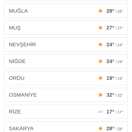
MUĞLA
28°
/ 28°
MUŞ
27°
/ 27°
NEVŞEHİR
24°
/ 24°
NİĞDE
24°
/ 24°
ORDU
19°
/ 19°
OSMANİYE
32°
/ 32°
RİZE
17°
/ 17°
SAKARYA
28°
/ 28°