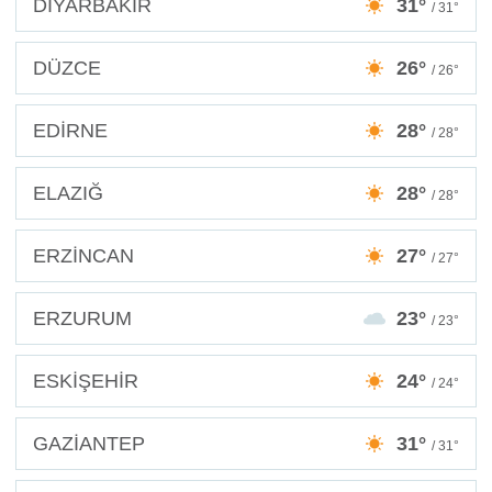
DİYARBAKIR
31°
/ 31°
DÜZCE
26°
/ 26°
EDİRNE
28°
/ 28°
ELAZIĞ
28°
/ 28°
ERZİNCAN
27°
/ 27°
ERZURUM
23°
/ 23°
ESKİŞEHİR
24°
/ 24°
GAZİANTEP
31°
/ 31°