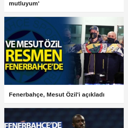
mutluyum'
Fenerbahçe, Mesut Özil'i açıkladı