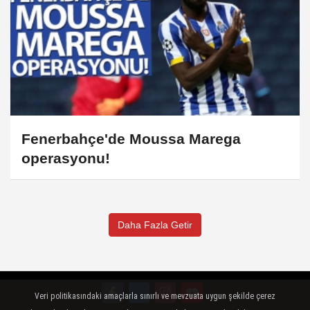
Fenerbahçe'de Moussa Marega
operasyonu!
Daha Fazla Getir
Veri politikasındaki amaçlarla sınırlı ve mevzuata uygun şekilde çerez