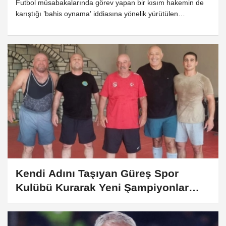
Futbol müsabakalarında görev yapan bir kısım hakemin de
karıştığı ’bahis oynama’ iddiasına yönelik yürütülen
soruşturma kapsamında mahkemeye sevk edilen 19
şüpheliden aralarında Eyüpspor Başkanı’nın da bulunduğu
8’i tutuklandı, 11 kişi adli kontrol şartıyla serbest bırakıldı.
Kendi Adını Taşıyan Güreş Spor
Kulübü Kurarak Yeni Şampiyonlar
Yetiştiriyor