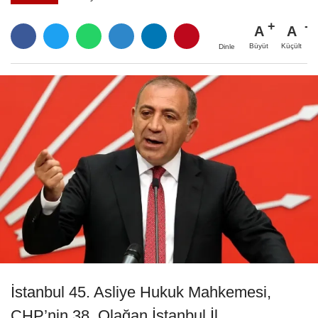
A
A
Büyüt
Küçült
Dinle
İstanbul 45. Asliye Hukuk Mahkemesi,
CHP’nin 38. Olağan İstanbul İl