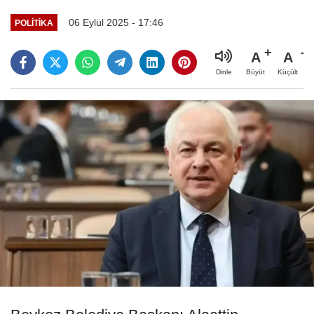
06 Eylül 2025 - 17:46
POLİTİKA
A
A
Büyüt
Küçült
Dinle