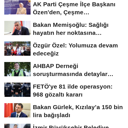
AK Parti Çeşme İlçe Başkanı
Özen'den, Çeşme
Belediyesi'ne 57...
Bakan Memişoğlu: Sağlığı
hayatın her noktasına
taşıyacağız
Özgür Özel: Yolumuza devam
edeceğiz
AHBAP Derneği
soruşturmasında detaylar
ortaya çıkmaya devam ediyor
FETÖ'ye 81 ilde operasyon:
968 gözaltı kararı
Bakan Gürlek, Kızılay’a 150 bin
lira bağışladı
İzmir Büyükşehir Belediye