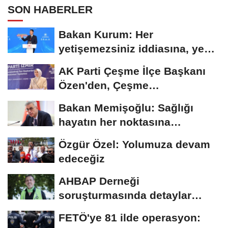
SON HABERLER
Bakan Kurum: Her
yetişemezsiniz iddiasına, yeni
bir anahtar teslimiyle...
AK Parti Çeşme İlçe Başkanı
Özen'den, Çeşme
Belediyesi'ne 57...
Bakan Memişoğlu: Sağlığı
hayatın her noktasına
taşıyacağız
Özgür Özel: Yolumuza devam
edeceğiz
AHBAP Derneği
soruşturmasında detaylar
ortaya çıkmaya devam ediyor
FETÖ'ye 81 ilde operasyon: